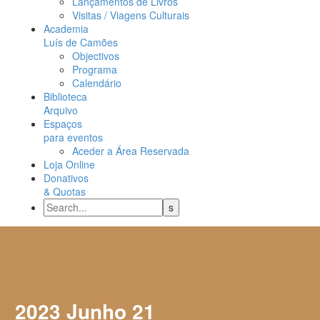
Lançamentos de Livros
Visitas / Viagens Culturais
Academia
Luís de Camões
Objectivos
Programa
Calendário
Biblioteca
Arquivo
Espaços
para eventos
Aceder a Área Reservada
Loja Online
Donativos
& Quotas
2023 Junho 21