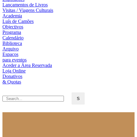
Lançamentos de Livros
Visitas / Viagens Culturais
Academia
Luís de Camões
Objectivos
Programa
Calendário
Biblioteca
Arquivo
Espaços
para eventos
Aceder a Área Reservada
Loja Online
Donativos
& Quotas