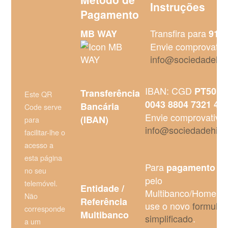
Instruções
Pagamento
Transfira para
MB WAY
91 0
Envie comprovativ
info@sociedadehist
IBAN: CGD
PT50 00
Transferência
Este QR
.
0043 8804 7321 4
Bancária
Code serve
Envie comprovativo
(IBAN)
para
info@sociedadehisto
facilitar-lhe o
acesso a
esta página
Para
pagamento de
no seu
pelo
telemóvel.
Entidade /
Multibanco/Homeban
Não
Referência
use o novo
formulár
corresponde
Multibanco
simplificado
.
a um