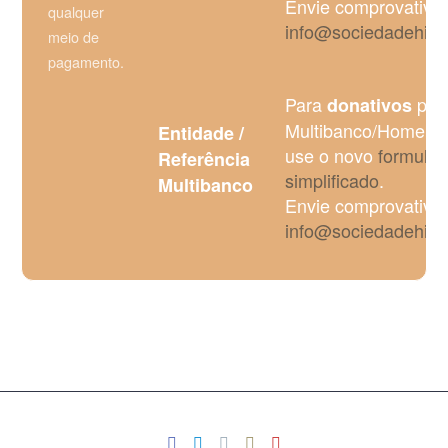
Envie comprovativo
qualquer
info@sociedadehisto
meio de
pagamento.
Para
pel
donativos
Multibanco/Homeban
Entidade /
use o novo
formulár
Referência
simplificado
.
Multibanco
Envie comprovativo
info@sociedadehisto