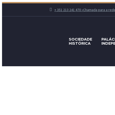
+ 351 213 241 470 «Chamada para a rede fi
SOCIEDADE
PALÁC
HISTÓRICA
INDEP