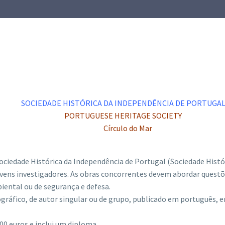
SOCIEDADE HISTÓRICA DA INDEPENDÊNCIA DE PORTUGA
PORTUGUESE HERITAGE SOCIETY
Círculo do Mar
ociedade Histórica da Independência de Portugal (Sociedade Históri
 jovens investigadores. As obras concorrentes devem abordar ques
mbiental ou de segurança e defesa.
ráfico, de autor singular ou de grupo, publicado em português, e
00 euros e inclui um diploma.