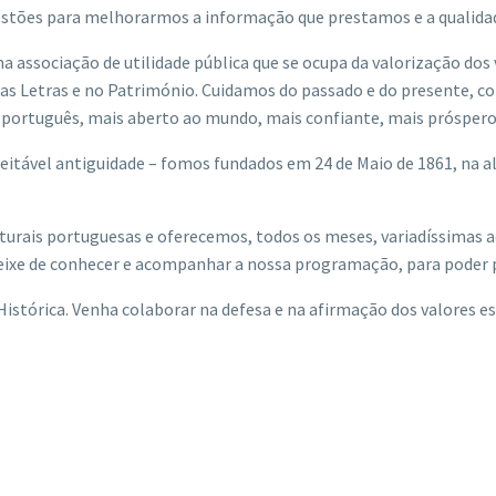
estões para melhorarmos a informação que prestamos e a qualidade
 associação de utilidade pública que se ocupa da valorização dos
s, nas Letras e no Património. Cuidamos do passado e do presente, 
 português, mais aberto ao mundo, mais confiante, mais próspero
speitável antiguidade – fomos fundados em 24 de Maio de 1861, na 
ais portuguesas e oferecemos, todos os meses, variadíssimas acti
xe de conhecer e acompanhar a nossa programação, para poder part
e Histórica. Venha colaborar na defesa e na afirmação dos valores e