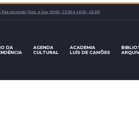
xa nacional» (Seg. a Sex. 09:00 - 13:00 e 14:00 - 18:30)
IO DA
AGENDA
ACADEMIA
BIBLIO
ENDÊNCIA
CULTURAL
LUÍS DE CAMÕES
ARQUI