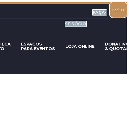
Fechar
FAÇA-
SE SÓCIO
TECA
ESPAÇOS
DONATIV
LOJA ONLINE
VO
PARA EVENTOS
& QUOTAS