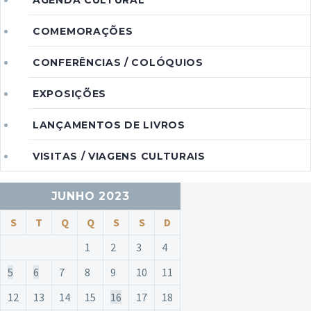
AGENDA CULTURAL
COMEMORAÇÕES
CONFERÊNCIAS / COLÓQUIOS
EXPOSIÇÕES
LANÇAMENTOS DE LIVROS
VISITAS / VIAGENS CULTURAIS
JUNHO 2023
S
T
Q
Q
S
S
D
1
2
3
4
5
6
7
8
9
10
11
12
13
14
15
16
17
18