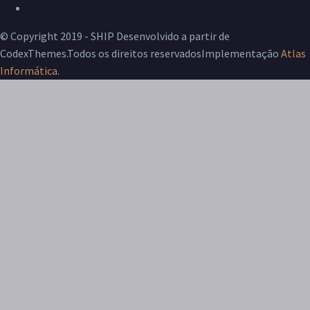
Livro de Reclamações
© Copyright 2019 - SHIP Desenvolvido a partir de
CodexThemes.Todos os direitos reservadosImplementação
Atlas
Informática
.