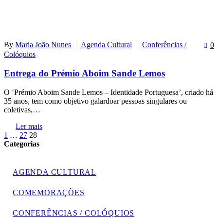
By
Maria João Nunes
Agenda Cultural
Conferências /
0
Colóquios
Entrega do Prémio Aboim Sande Lemos
O ‘Prémio Aboim Sande Lemos – Identidade Portuguesa’, criado há
35 anos, tem como objetivo galardoar pessoas singulares ou
coletivas,…
Ler mais
1
…
27
28
Categorias
AGENDA CULTURAL
COMEMORAÇÕES
CONFERÊNCIAS / COLÓQUIOS