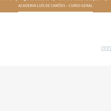
ACADEMIA LUÍS DE CAMÕES – CURSO GERAL


