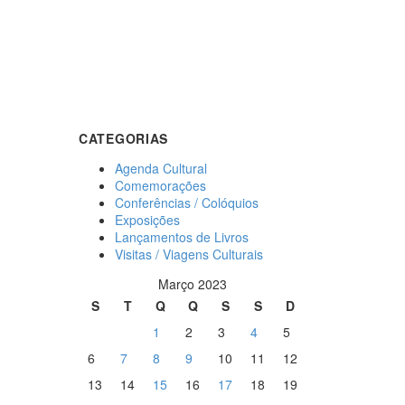
CATEGORIAS
Agenda Cultural
Comemorações
Conferências / Colóquios
Exposições
Lançamentos de Livros
Visitas / Viagens Culturais
Março 2023
S
T
Q
Q
S
S
D
1
2
3
4
5
6
7
8
9
10
11
12
13
14
15
16
17
18
19