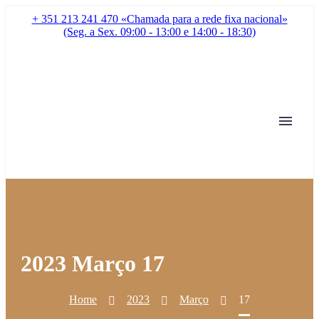
+ 351 213 241 470 «Chamada para a rede fixa nacional»
(Seg. a Sex. 09:00 - 13:00 e 14:00 - 18:30)
2023 Março 17
Home
2023
Março
17