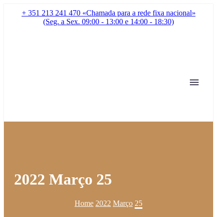
+ 351 213 241 470 «Chamada para a rede fixa nacional»
(Seg. a Sex. 09:00 - 13:00 e 14:00 - 18:30)
2022 Março 25
Home
2022
Março
25