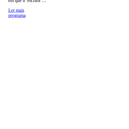
em que o escritor …
Ler mais
programa