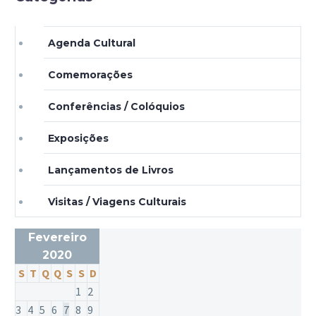
Agenda Cultural
Comemorações
Conferências / Colóquios
Exposições
Lançamentos de Livros
Visitas / Viagens Culturais
Fevereiro
2020
S
T
Q
Q
S
S
D
1
2
3
4
5
6
7
8
9