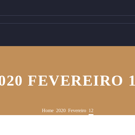
020 FEVEREIRO 
Home
2020
Fevereiro
12