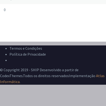
0
Termos e Condições
Política de Privacidade
Livro de Reclamações
© Copyright 2019 - SHIP Desenvolvido a partir de
CodexThemes.Todos os direitos reservadosImplementação
Atlas
Informática
.