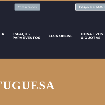
FAÇA-SE SÓC
Contacte-nos
CA
ESPAÇOS
DONATIVOS
LOJA ONLINE
PARA EVENTOS
& QUOTAS
TUGUESA