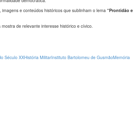
ormalidade democrática.
, imagens e conteúdos históricos que sublinham o lema
“Prontidão e
 mostra de relevante interesse histórico e cívico.
 do Século XX
História Militar
Instituto Bartolomeu de Gusmão
Memória