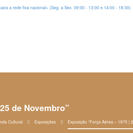
a a rede fixa nacional» (Seg. a Sex. 09:00 - 13:00 e 14:00 - 18:30)
| 25 de Novembro”
nda Cultural
Exposições
Exposição “Força Aérea – 1975 |