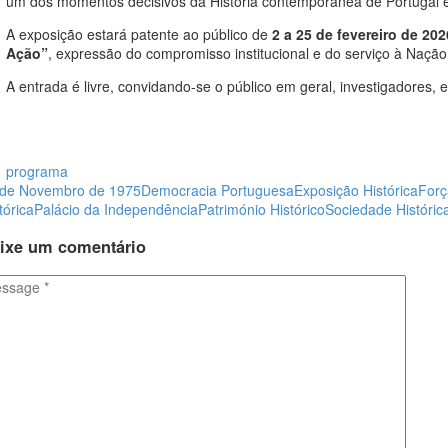
um dos momentos decisivos da História contemporânea de Portugal 
A exposição estará patente ao público de
2 a 25 de fevereiro de 202
Ação”
, expressão do compromisso institucional e do serviço à Nação
A entrada é livre, convidando-se o público em geral, investigadores, e
programa
 de Novembro de 1975
Democracia Portuguesa
Exposição Histórica
Forç
tórica
Palácio da Independência
Património Histórico
Sociedade Históric
ixe
um comentário