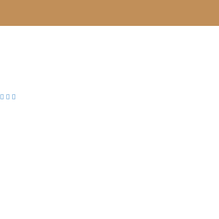


