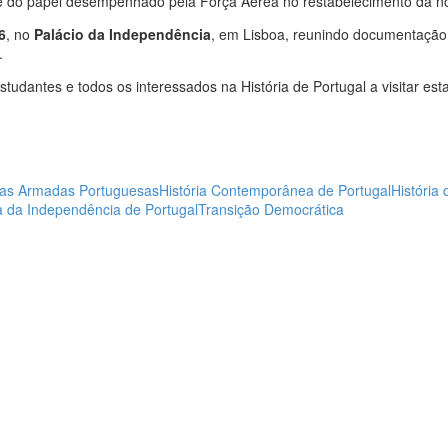
e do papel desempenhado pela Força Aérea no restabelecimento da n
6
, no
Palácio da Independência
, em Lisboa, reunindo documentação
.
studantes e todos os interessados na História de Portugal a visitar esta
as Armadas Portuguesas
História Contemporânea de Portugal
História
a da Independência de Portugal
Transição Democrática