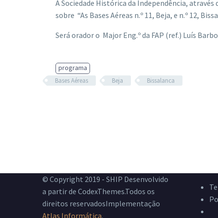
A Sociedade Histórica da Independência, através
sobre “As Bases Aéreas n.º 11, Beja, e n.º 12, Biss
Será orador o Major Eng.º da FAP (ref.) Luís Barb
programa
Bases Aéreas
Beja
Bissalanca
© Copyright 2019 - SHIP Desenvolvido
Te
a partir de CodexThemes.Todos os
Po
direitos reservadosImplementação
Li
Atlas Informática
.