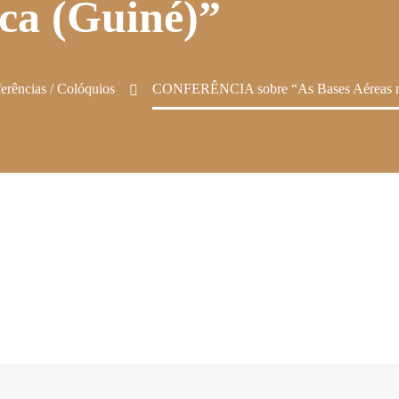
nca (Guiné)”
erências / Colóquios
CONFERÊNCIA sobre “As Bases Aéreas n.º 1