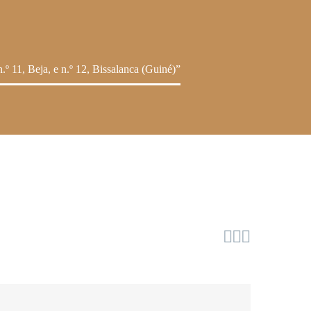
1, Beja, e n.º 12, Bissalanca (Guiné)”


