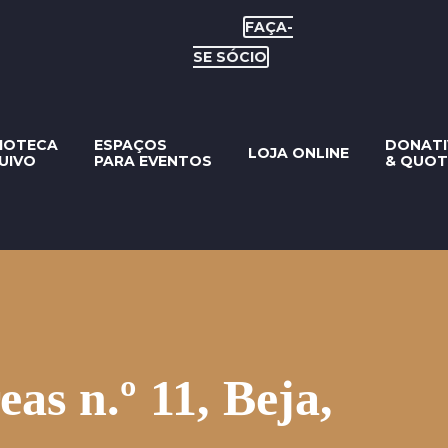
FAÇA-
SE SÓCIO
LIOTECA
ESPAÇOS
DONAT
LOJA ONLINE
UIVO
PARA EVENTOS
& QUOT
 n.º 11, Beja,