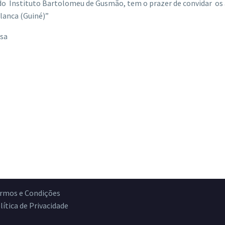
 do Instituto Bartolomeu de Gusmão, tem o prazer de convidar os 
alanca (Guiné)”
osa
rmos e Condições
lítica de Privacidade
vro de Reclamações