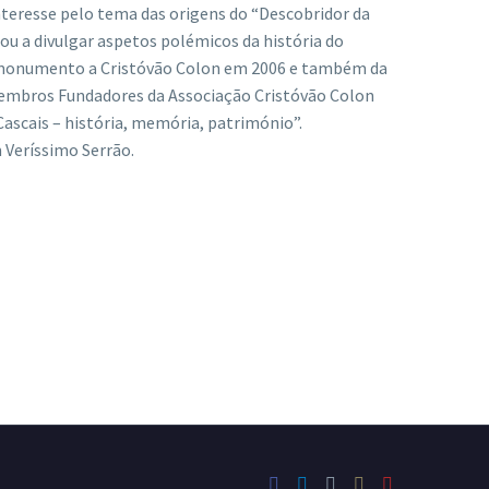
interesse pelo tema das origens do “Descobridor da
u a divulgar aspetos polémicos da história do
do monumento a Cristóvão Colon em 2006 e também da
 Membros Fundadores da Associação Cristóvão Colon
 Cascais – história, memória, património”.
 Veríssimo Serrão.
ões