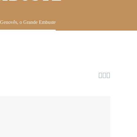
 Genovês, o Grande Embuste


