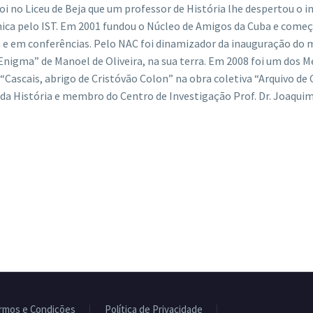
foi no Liceu de Beja que um professor de História lhe despertou o 
ica pelo IST. Em 2001 fundou o Núcleo de Amigos da Cuba e começo
ia e em conferências. Pelo NAC foi dinamizador da inauguração 
 Enigma” de Manoel de Oliveira, na sua terra. Em 2008 foi um dos
 “Cascais, abrigo de Cristóvão Colon” na obra coletiva “Arquivo de
a História e membro do Centro de Investigação Prof. Dr. Joaquim
rmos e Condições
Política de Privacidade
Livro de Reclamaç