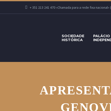
+ 351 213 241 470 «Chamada para a rede fixa nacional» (Se
SOCIEDADE
PALÁCIO
HISTÓRICA
INDEPEN
APRESENT
GENOV