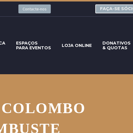
FAÇA-SE SÓC
Contacte-nos
CA
ESPAÇOS
DONATIVOS
LOJA ONLINE
PARA EVENTOS
& QUOTAS
O COLOMBO
MBUSTE