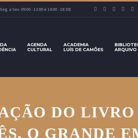
g. a Sex. 09:00 - 13:00 e 14:00 - 18:30)
 DA
AGENDA
ACADEMIA
BIBLIOTE
DÊNCIA
CULTURAL
LUÍS DE CAMÕES
ARQUIVO
AÇÃO DO LIVR
ÊS, O GRANDE E