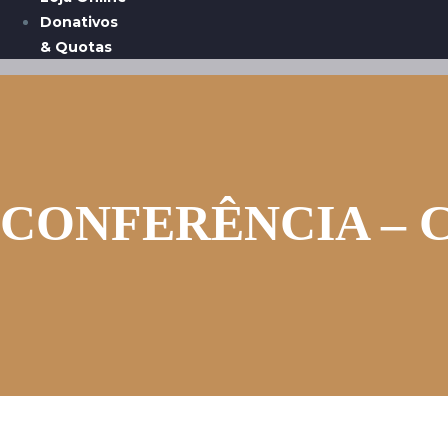
Donativos
& Quotas
CONFERÊNCIA – Círc