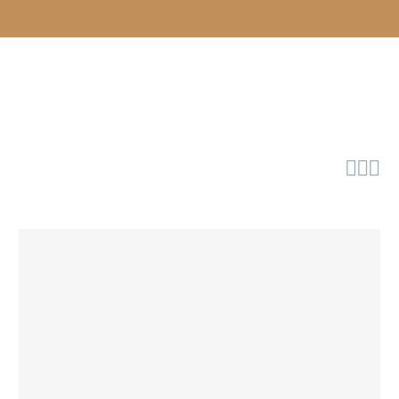


