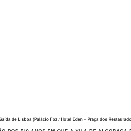
 Saída de Lisboa (Palácio Foz / Hotel Éden – Praça dos Restaurado
ÃO DOS 510 ANOS EM QUE A VILA DE ALCOBAÇA