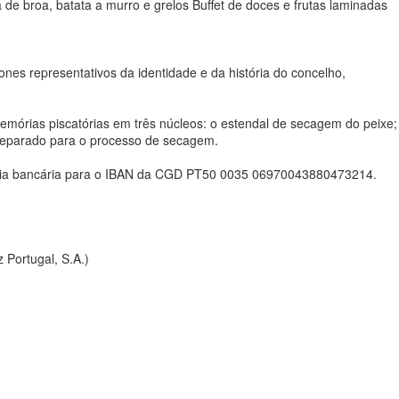
e broa, batata a murro e grelos Buffet de doces e frutas laminadas
cones representativos da identidade e da história do concelho,
emórias piscatórias em três núcleos: o estendal de secagem do peixe;
 preparado para o processo de secagem.
erência bancária para o IBAN da CGD PT50 0035 06970043880473214.
 Portugal, S.A.)