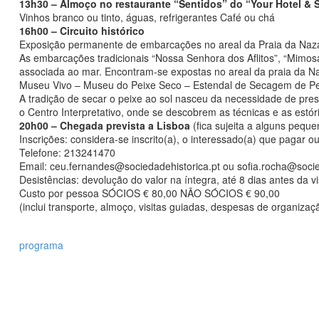
13h30 – Almoço no restaurante “Sentidos” do “Your Hotel & 
Vinhos branco ou tinto, águas, refrigerantes Café ou chá
16h00 – Circuito histórico
Exposição permanente de embarcações no areal da Praia da Naz
As embarcações tradicionais “Nossa Senhora dos Aflitos”, “Mimosa”,
associada ao mar. Encontram-se expostas no areal da praia da Na
Museu Vivo – Museu do Peixe Seco – Estendal de Secagem de Pe
A tradição de secar o peixe ao sol nasceu da necessidade de pres
o Centro Interpretativo, onde se descobrem as técnicas e as est
20h00 – Chegada prevista a Lisboa
(fica sujeita a alguns pequ
Inscrições: considera-se inscrito(a), o interessado(a) que paga
Telefone: 213241470
Email: ceu.fernandes@sociedadehistorica.pt ou sofia.rocha@socie
Desistências: devolução do valor na íntegra, até 8 dias antes da vi
Custo por pessoa SÓCIOS € 80,00 NÃO SÓCIOS € 90,00
(inclui transporte, almoço, visitas guiadas, despesas de organiza
programa