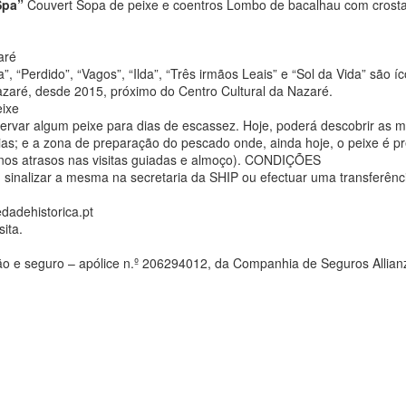
Spa”
Couvert Sopa de peixe e coentros Lombo de bacalhau com crosta d
aré
 “Perdido”, “Vagos”, “Ilda”, “Três irmãos Leais” e “Sol da Vida” são í
zaré, desde 2015, próximo do Centro Cultural da Nazaré.
ixe
ervar algum peixe para dias de escassez. Hoje, poderá descobrir as m
órias; e a zona de preparação do pescado onde, ainda hoje, o peixe é
enos atrasos nas visitas guiadas e almoço). CONDIÇÕES
r ou sinalizar a mesma na secretaria da SHIP ou efectuar uma transf
dadehistorica.pt
sita.
ção e seguro – apólice n.º 206294012, da Companhia de Seguros Allianz