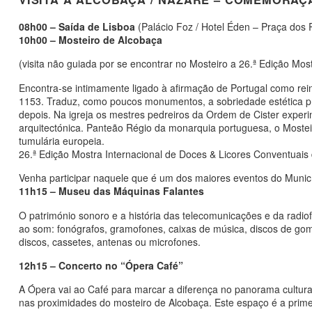
08h00 – Saída de Lisboa
(Palácio Foz / Hotel Éden – Praça dos 
10h00 – Mosteiro de Alcobaça
(visita não guiada por se encontrar no Mosteiro a 26.ª Edição Mo
Encontra-se intimamente ligado à afirmação de Portugal como rein
1153. Traduz, como poucos monumentos, a sobriedade estética pr
depois. Na igreja os mestres pedreiros da Ordem de Cister experi
arquitectónica. Panteão Régio da monarquia portuguesa, o Mosteir
tumulária europeia.
26.ª Edição Mostra Internacional de Doces & Licores Conventuais
Venha participar naquele que é um dos maiores eventos do Municíp
11h15 – Museu das Máquinas Falantes
O património sonoro e a história das telecomunicações e da radi
ao som: fonógrafos, gramofones, caixas de música, discos de goma
discos, cassetes, antenas ou microfones.
12h15 – Concerto no “Ópera Café”
A Ópera vai ao Café para marcar a diferença no panorama cultura
nas proximidades do mosteiro de Alcobaça. Este espaço é a primei