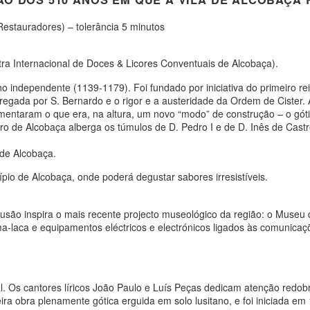
Restauradores) – tolerância 5 minutos
stra Internacional de Doces & Licores Conventuais de Alcobaça).
o independente (1139-1179). Foi fundado por iniciativa do primeiro re
egada por S. Bernardo e o rigor e a austeridade da Ordem de Cister.
mentaram o que era, na altura, um novo “modo” de construção – o góti
o de Alcobaça alberga os túmulos de D. Pedro I e de D. Inês de Castr
 de Alcobaça.
io de Alcobaça, onde poderá degustar sabores irresistíveis.
ofusão inspira o mais recente projecto museológico da região: o Mus
-laca e equipamentos eléctricos e electrónicos ligados às comunicaçõe
l. Os cantores líricos João Paulo e Luís Peças dedicam atenção redobr
ra obra plenamente gótica erguida em solo lusitano, e foi iniciada e