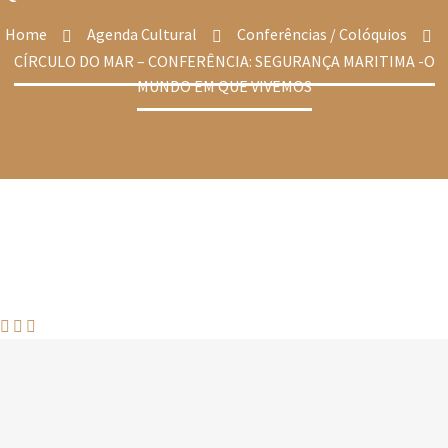
Home
Agenda Cultural
Conferências / Colóquios
CÍRCULO DO MAR – CONFERÊNCIA: SEGURANÇA MARITIMA -O
MUNDO EM QUE VIVEMOS


