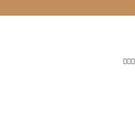


