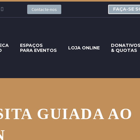
FAÇA-SE S
Contacte-nos
ECA
ESPAÇOS
DONATIVO
LOJA ONLINE
O
PARA EVENTOS
& QUOTAS
SITA GUIADA AO
N