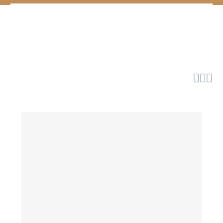


