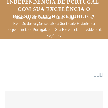
INDEPENDÊNCIA DE PORTUGAL,
COM SUA EXCELÊNCIA O
PRESIDENTE DA REPÚBLICA
Home
Agenda Cultural
Visitas / Viagens Culturais
Reunião dos órgãos sociais da Sociedade Histórica da
Independência de Portugal, com Sua Excelência o Presidente da
República


