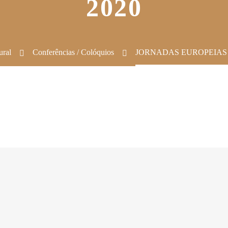
2020
ural
Conferências / Colóquios
JORNADAS EUROPEIAS 