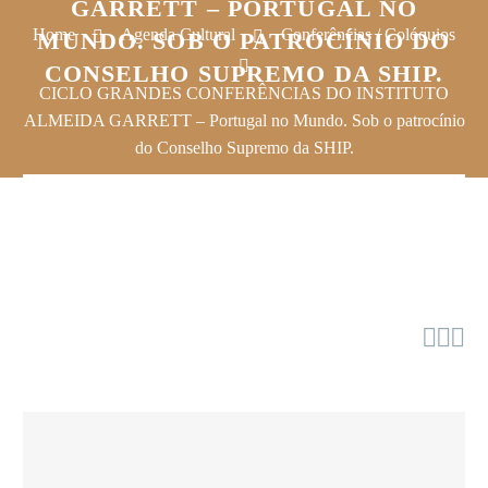
GARRETT – PORTUGAL NO
Home
Agenda Cultural
Conferências / Colóquios
MUNDO. SOB O PATROCÍNIO DO
CONSELHO SUPREMO DA SHIP.
CICLO GRANDES CONFERÊNCIAS DO INSTITUTO
ALMEIDA GARRETT – Portugal no Mundo. Sob o patrocínio
do Conselho Supremo da SHIP.


