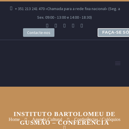
+ 351 213 241 470 «Chamada para a rede fixa nacional» (Seg. a
Sex. 09:00 - 13:00 e 14:00 - 18:30)
FAÇA-SE S
Contacte-nos
INSTITUTO BARTOLOMEU DE
Home
Agenda Cultural
Conferências / Colóquios
GUSMÃO – CONFERÊNCIA