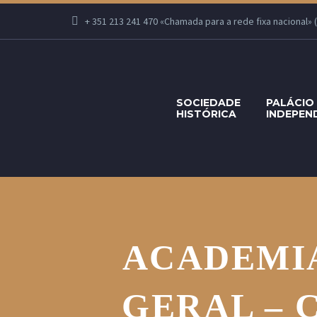
+ 351 213 241 470 «Chamada para a rede fixa nacional» (Se
SOCIEDADE
PALÁCIO
HISTÓRICA
INDEPEN
ACADEMIA
GERAL – 