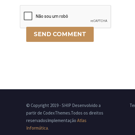
SEND COMMENT
© Copyright 2019 - SHIP Desenvolvido a
Te
partir de CodexThemes.Todos os direitos
reservadosImplementação
Atlas
Informática
.