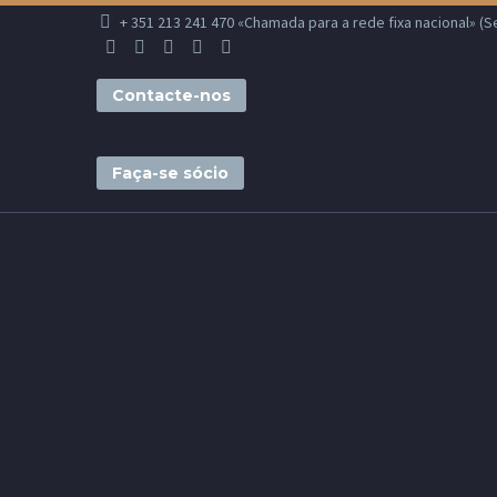
+ 351 213 241 470 «Chamada para a rede fixa nacional» (Seg.
Contacte-nos
Faça-se sócio