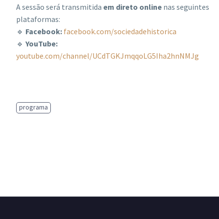
A sessão será transmitida
em direto online
nas seguintes
plataformas:
🔹
Facebook:
facebook.com/sociedadehistorica
🔹
YouTube:
youtube.com/channel/UCdTGKJmqqoLG5Iha2hnNMJg
programa