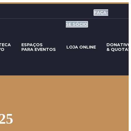
FAÇA-
SE SÓCIO
TECA
ESPAÇOS
DONATIV
LOJA ONLINE
VO
PARA EVENTOS
& QUOTAS
25