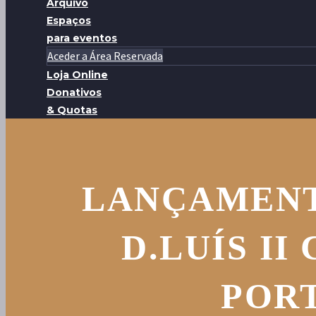
Arquivo
Espaços
para eventos
Aceder a Área Reservada
Loja Online
Donativos
& Quotas
LANÇAMENT
D.LUÍS II
POR