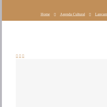
Home
Agenda Cultural
Lançame


