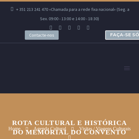
+ 351 213 241 470 «Chamada para a rede fixa nacional» (Seg. a
Sex. 09:00 - 13:00 e 14:00 - 18:30)
FAÇA-SE S
Contacte-nos
ROTA CULTURAL E HISTÓRICA
Home
Agenda Cultural
Visitas / Viagens Culturais
DO MEMORIAL DO CONVENTO