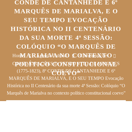
CONDE DE CANTANHEDE E 6º
MARQUÊS DE MARIALVA, E O
SEU TEMPO EVOCAÇÃO
HISTÓRICA NO II CENTENÁRIO
DA SUA MORTE 4ª SESSÃO:
COLÓQUIO “O MARQUÊS DE
MARIALVA NO CONTEXTO
Home
Agenda Cultural
Comemorações
POLÍTICO CONSTITUCIONAL
COMEMORAÇÕES D. PEDRO VITO DE MENEZES
(1775-1823), 8º CONDE DE CANTANHEDE E 6º
COEVO”
MARQUÊS DE MARIALVA, E O SEU TEMPO Evocação
Histórica no II Centenário da sua morte 4ª Sessão: Colóquio “O
Marquês de Marialva no contexto político constitucional coevo”