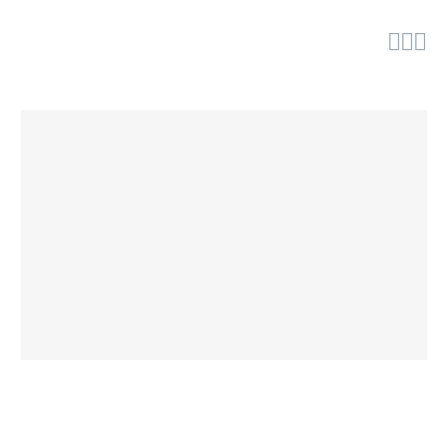


