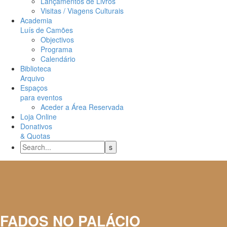
Lançamentos de Livros
Visitas / Viagens Culturais
Academia
Luís de Camões
Objectivos
Programa
Calendário
Biblioteca
Arquivo
Espaços
para eventos
Aceder a Área Reservada
Loja Online
Donativos
& Quotas
FADOS NO PALÁCIO