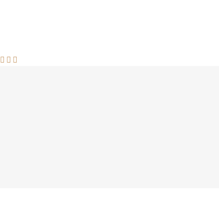


