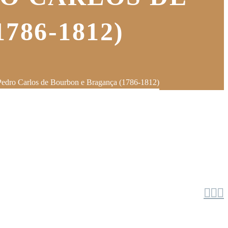
86-1812)
edro Carlos de Bourbon e Bragança (1786-1812)


