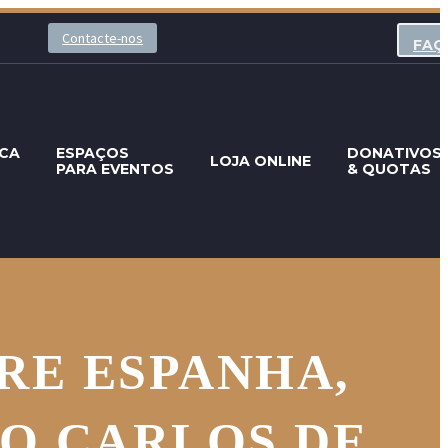
Contacte-nos
FAÇ
ECA
ESPAÇOS
DONATIVOS
LOJA ONLINE
PARA EVENTOS
& QUOTAS
RE ESPANHA,
RO CARLOS DE