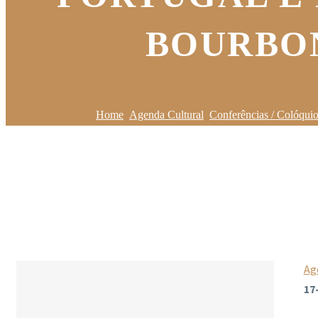
BOURBON
Home
Agenda Cultural
Conferências / Colóqui
Ag
17-