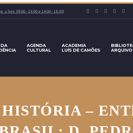
 a Sex. 09:00 - 13:00 e 14:00 - 18:30)
 DA
AGENDA
ACADEMIA
BIBLIOT
DÊNCIA
CULTURAL
LUÍS DE CAMÕES
ARQUIVO
 HISTÓRIA – ENT
BRASIL: D. PED