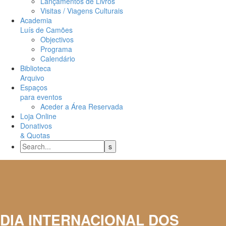
Lançamentos de Livros
Visitas / Viagens Culturais
Academia
Luís de Camões
Objectivos
Programa
Calendário
Biblioteca
Arquivo
Espaços
para eventos
Aceder a Área Reservada
Loja Online
Donativos
& Quotas
DIA INTERNACIONAL DOS