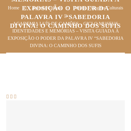
EXPOSIÇÃO O PODER DA
Home
Agenda Cultural
Visitas / Viagens Culturais
PALAVRA IV “SABEDORIA
ACADEMIA LUÍS DE CAMÕES – CICLO MUSEUS
DIVINA: O CAMINHO DOS SUFIS
IDENTIDADES E MEMÓRIAS – VISITA GUIADA À
EXPOSIÇÃO O PODER DA PALAVRA IV “SABEDORIA
DIVINA: O CAMINHO DOS SUFIS


