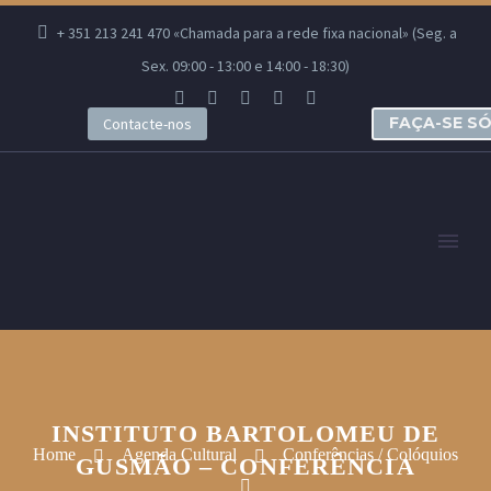
+ 351 213 241 470 «Chamada para a rede fixa nacional» (Seg. a
Sex. 09:00 - 13:00 e 14:00 - 18:30)
FAÇA-SE S
Contacte-nos
INSTITUTO BARTOLOMEU DE
Home
Agenda Cultural
Conferências / Colóquios
GUSMÃO – CONFERÊNCIA