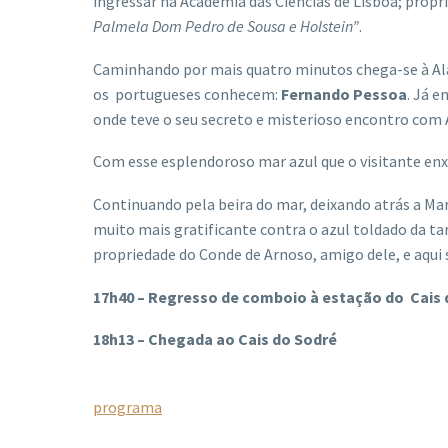
ingressar na Academia das Ciências de Lisboa; propri
Palmela Dom Pedro de Sousa e Holstein”
.
Caminhando por mais quatro minutos chega-se à Ala
os portugueses conhecem:
Fernando Pessoa
. Já 
onde teve o seu secreto e misterioso encontro com A
Com esse esplendoroso mar azul que o visitante enxe
Continuando pela beira do mar, deixando atrás a Mari
muito mais gratificante contra o azul toldado da t
propriedade do Conde de Arnoso, amigo dele, e aqui 
17h40 – Regresso de comboio à estação do Cais
18h13 – Chegada ao Cais do Sodré
programa