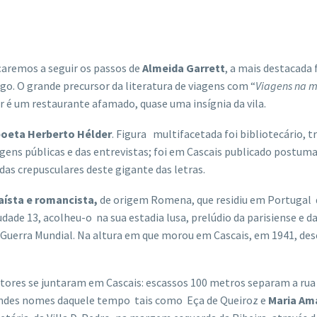
eçaremos a seguir os passos de
Almeida Garrett
, a mais destacada
go. O grande precursor da literatura de viagens com “
Viagens na m
gar é um restaurante afamado, quase uma insígnia da vila.
poeta Herberto Hélder
. Figura multifacetada foi bibliotecário, tr
ens públicas e das entrevistas; foi em Cascais publicado postum
das crepusculares deste gigante das letras.
saísta e romancista,
de origem Romena, que residiu em Portugal 
udade 13, acolheu-o na sua estadia lusa, prelúdio da parisiense e d
I Guerra Mundial. Na altura em que morou em Cascais, em 1941, de
itores se juntaram em Cascais: escassos 100 metros separam a ru
andes nomes daquele tempo tais como Eça de Queiroz e
Maria Amá