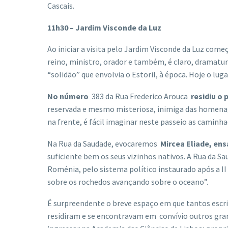
Cascais.
11h30 – Jardim Visconde da Luz
Ao iniciar a visita pelo Jardim Visconde da Luz com
reino, ministro, orador e também, é claro, dramatur
“solidão” que envolvia o Estoril, à época. Hoje o lu
No número
383 da Rua Frederico Arouca
residiu o 
reservada e mesmo misteriosa, inimiga das homenag
na frente, é fácil imaginar neste passeio as caminha
Na Rua da Saudade, evocaremos
Mircea Eliade, en
suficiente bem os seus vizinhos nativos. A Rua da Sa
Roménia, pelo sistema político instaurado após a I
sobre os rochedos avançando sobre o oceano”.
É surpreendente o breve espaço em que tantos escr
residiram e se encontravam em convívio outros gr