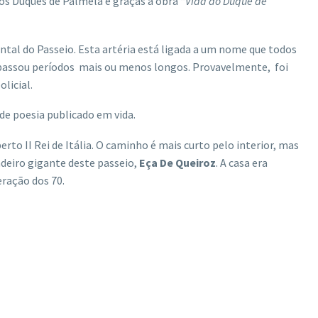
dos Duques de Palmela e graças à obra “
Vida do Duque de
l do Passeio. Esta artéria está ligada a um nome que todos
e passou períodos mais ou menos longos. Provavelmente, foi
licial.
o de poesia publicado em vida.
to II Rei de Itália. O caminho é mais curto pelo interior, mas
adeiro gigante deste passeio,
Eça De Queiroz
. A casa era
eração dos 70.