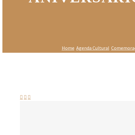
Home
Agenda Cultural
Comemora


