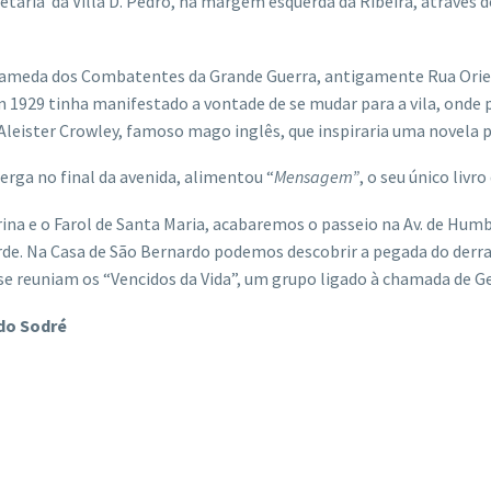
etária da Villa D. Pedro, na margem esquerda da Ribeira, através 
meda dos Combatentes da Grande Guerra, antigamente Rua Orienta
em 1929 tinha manifestado a vontade de se mudar para a vila, ond
leister Crowley, famoso mago inglês, que inspiraria uma novela po
rga no final da avenida, alimentou “
Mensagem”
, o seu único livr
na e o Farol de Santa Maria, acabaremos o passeio na Av. de Humber
arde. Na Casa de São Bernardo podemos descobrir a pegada do derr
se reuniam os “Vencidos da Vida”, um grupo ligado à chamada de G
 do Sodré