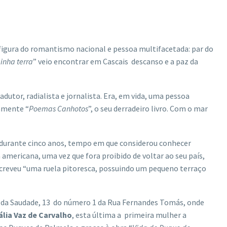
 figura do romantismo nacional e pessoa multifacetada: par do
inha terra
” veio encontrar em Cascais descanso e a paz da
adutor, radialista e jornalista. Era, em vida, uma pessoa
amente “
Poemas Canhotos
”, o seu derradeiro livro. Com o mar
durante cinco anos, tempo em que considerou conhecer
a americana, uma vez que fora proibido de voltar ao seu país,
screveu “uma ruela pitoresca, possuindo um pequeno terraço
a da Saudade, 13 do número 1 da Rua Fernandes Tomás, onde
lia Vaz de Carvalho
, esta última a primeira mulher a