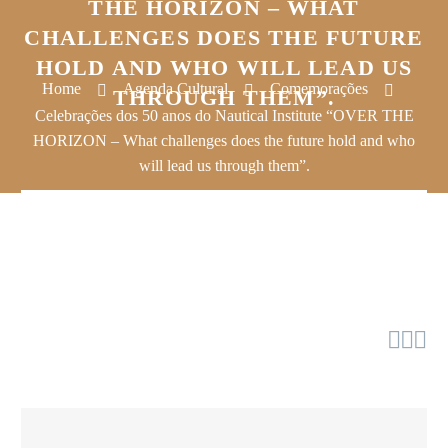
THE HORIZON – WHAT
CHALLENGES DOES THE FUTURE
HOLD AND WHO WILL LEAD US
Home
Agenda Cultural
Comemorações
THROUGH THEM”.
Celebrações dos 50 anos do Nautical Institute “OVER THE
HORIZON – What challenges does the future hold and who
will lead us through them”.


