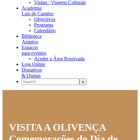
Visitas / Viagens Culturais
Academia
Luís de Camões
Objectivos
Programa
Calendário
Biblioteca
Arquivo
Espaços
para eventos
Aceder a Área Reservada
Loja Online
Donativos
& Quotas
VISITA A OLIVENÇA
Comemorações do Dia de