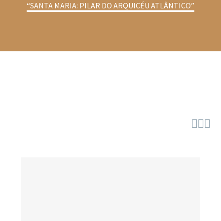
“SANTA MARIA: PILAR DO ARQUICÉU ATLÂNTICO”


