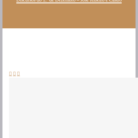


