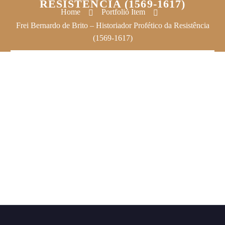
RESISTÊNCIA (1569-1617)
Home
Portfolio Item
Frei Bernardo de Brito – Historiador Profético da Resistência
(1569-1617)