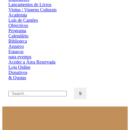
Lançamentos de Livros
Visitas / Viagens Culturais
Academia
Luís de Camões
Objectivos
Programa
Calendário
Biblioteca
Arquivo
Espaços
para eventos
Aceder a Área Reservada
Loja Online
Donativos
& Quotas