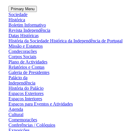
Primary Menu
Sociedade
Histórica
Boletim Informativo
Revista Independência
Datas Históricas
História da Sociedade Histórica da Independência de Portugal
Missão e Estatutos
Condecorações
Corpos Sociais
Plano de Actividades
Relatórios e Contas
Galeria de Presidentes
Palácio da
Independência
História do Palácio
Espaços Exteriores
Espaços Interiores
Espaços para Eventos e Atividades
Agenda
Cultural
Comemorações
Conferências / Colóquios
Exposições