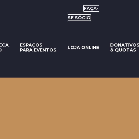
FAÇA-
SE SÓCIO
ECA
ESPAÇOS
DONATIVO
LOJA ONLINE
O
PARA EVENTOS
& QUOTAS